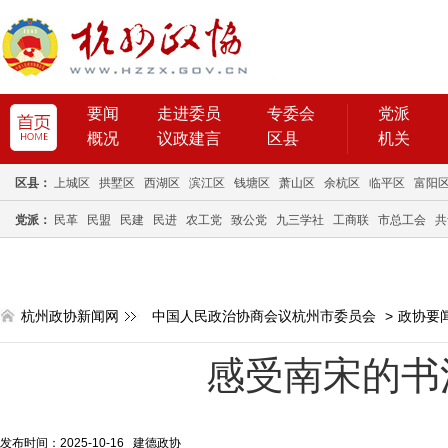
要闻
走进委员
专委会
党派
概况
议政建言
区县
机关
区县：
上城区
拱墅区
西湖区
滨江区
钱塘区
萧山区
余杭区
临平区
富阳
党派：
民革
民盟
民建
民进
农工党
致公党
九三学社
工商联
市总工会
共
杭州政协新闻网
中国人民政治协商会议杭州市委员会
>
政协要
感受南宋的书
发布时间：2025-10-16 建德政协