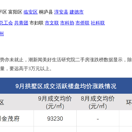
平区
富阳区
临安区
桐庐县
淳安县
建德市
总工会
共青团
市妇联
市文联
市科协
市侨联
社科联
州
格跌势亦未就止，潮新闻美好生活研究院二手房涨跌榜数据显示，
量，要远高于3万元以上。