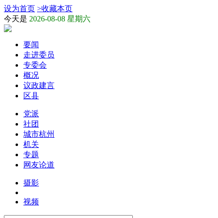
设为首页
>
收藏本页
今天是
2026-08-08 星期六
要闻
走进委员
专委会
概况
议政建言
区县
党派
社团
城市杭州
机关
专题
网友论道
摄影
视频