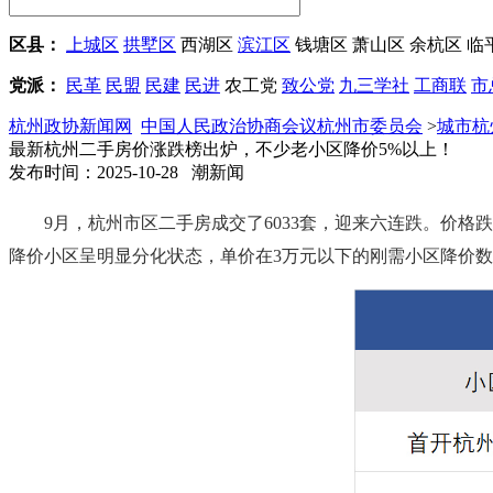
区县：
上城区
拱墅区
西湖区
滨江区
钱塘区
萧山区
余杭区
临
党派：
民革
民盟
民建
民进
农工党
致公党
九三学社
工商联
市
杭州政协新闻网
中国人民政治协商会议杭州市委员会
>
城市杭
最新杭州二手房价涨跌榜出炉，不少老小区降价5%以上！
发布时间：2025-10-28 潮新闻
9月，杭州市区二手房成交了6033套，迎来六连跌。价
降价小区呈明显分化状态，单价在3万元以下的刚需小区降价数