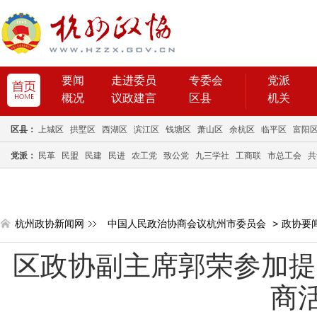
要闻
走进委员
专委会
党派
概况
议政建言
区县
机关
区县：
上城区
拱墅区
西湖区
滨江区
钱塘区
萧山区
余杭区
临平区
富阳
党派：
民革
民盟
民建
民进
农工党
致公党
九三学社
工商联
市总工会
共
杭州政协新闻网
中国人民政治协商会议杭州市委员会
>
政协要
区政协副主席郭荣参加提
商