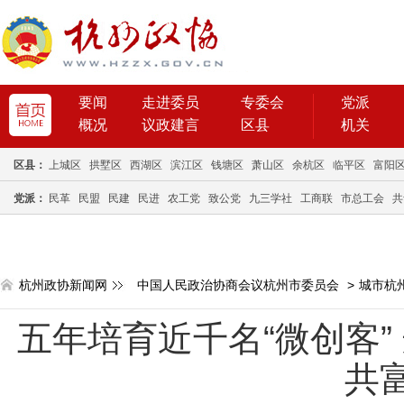
要闻
走进委员
专委会
党派
概况
议政建言
区县
机关
区县：
上城区
拱墅区
西湖区
滨江区
钱塘区
萧山区
余杭区
临平区
富阳
党派：
民革
民盟
民建
民进
农工党
致公党
九三学社
工商联
市总工会
共
杭州政协新闻网
中国人民政治协商会议杭州市委员会
>
城市杭
五年培育近千名“微创客”
共