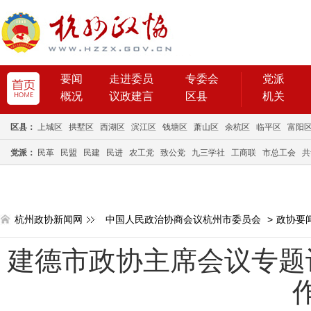
要闻
走进委员
专委会
党派
概况
议政建言
区县
机关
区县：
上城区
拱墅区
西湖区
滨江区
钱塘区
萧山区
余杭区
临平区
富阳
党派：
民革
民盟
民建
民进
农工党
致公党
九三学社
工商联
市总工会
共
杭州政协新闻网
中国人民政治协商会议杭州市委员会
>
政协要
建德市政协主席会议专题