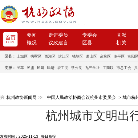
要闻
走进委员
专委会
党派
概况
议政建言
区县
机关
区县：
上城区
拱墅区
西湖区
滨江区
钱塘区
萧山区
余杭区
临平区
富阳
党派：
民革
民盟
民建
民进
农工党
致公党
九三学社
工商联
市总工会
共
杭州政协新闻网
中国人民政治协商会议杭州市委员会
>
城市杭
杭州城市文明出
发布时间：2025-11-13 每日商报