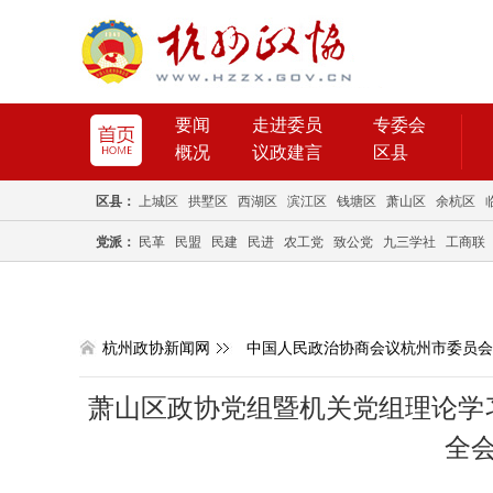
要闻
走进委员
专委会
概况
议政建言
区县
区县：
上城区
拱墅区
西湖区
滨江区
钱塘区
萧山区
余杭区
党派：
民革
民盟
民建
民进
农工党
致公党
九三学社
工商联
杭州政协新闻网
中国人民政治协商会议杭州市委员会
萧山区政协党组暨机关党组理论学
全