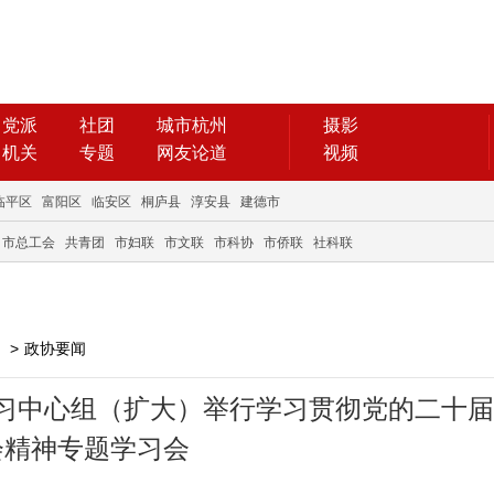
党派
社团
城市杭州
摄影
机关
专题
网友论道
视频
临平区
富阳区
临安区
桐庐县
淳安县
建德市
市总工会
共青团
市妇联
市文联
市科协
市侨联
社科联
>
政协要闻
习中心组（扩大）举行学习贯彻党的二十届
会精神专题学习会