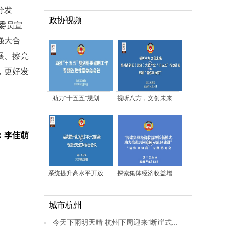
分发
政协视频
委员宣
强大合
展、擦亮
，更好发
助力“十五五”规划 ...
视听八方，文创未来 ...
：李佳萌
系统提升高水平开放 ...
探索集体经济收益增 ...
城市杭州
今天下雨明天晴 杭州下周迎来“断崖式...