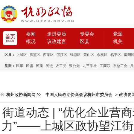
要闻
走进委员
专委会
党派
概况
议政建言
区县
机关
区县：
上城区
拱墅区
西湖区
滨江区
钱塘区
萧山区
余杭区
临平区
富阳
党派：
民革
民盟
民建
民进
农工党
致公党
九三学社
工商联
市总工会
共
杭州政协新闻网
中国人民政治协商会议杭州市委员会
>
政协要
街道动态 | “优化企业
力”——上城区政协望江