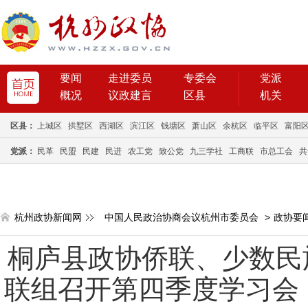
要闻
走进委员
专委会
党派
概况
议政建言
区县
机关
区县：
上城区
拱墅区
西湖区
滨江区
钱塘区
萧山区
余杭区
临平区
富阳
党派：
民革
民盟
民建
民进
农工党
致公党
九三学社
工商联
市总工会
共
杭州政协新闻网
中国人民政治协商会议杭州市委员会
>
政协要
桐庐县政协侨联、少数民
联组召开第四季度学习会