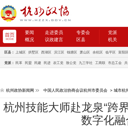
要闻
走进委员
专委会
党派
概况
议政建言
区县
机关
区县：
上城区
拱墅区
西湖区
滨江区
钱塘区
萧山区
余杭区
临平区
富阳
党派：
民革
民盟
民建
民进
农工党
致公党
九三学社
工商联
市总工会
共
杭州政协新闻网
中国人民政治协商会议杭州市委员会
>
城市杭
杭州技能大师赴龙泉“跨界
数字化融