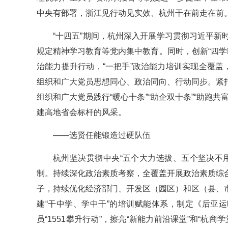
中央有部署，浙江见行动见实效、杭州干在前走在前
“十四五”期间，杭州深入开展学习贯彻习近平
规定精神学习教育等党内集中教育。同时，创新“四学联
治能力提升行动，“一把手”政治能力培训实现全覆盖
组织和广大党员思想同心、政治同向、行动同步。紧
组织和广大党员践行“暖心十条”“助企双十条”“助跑
建高地省会标杆的风采。
——选贤任能锻造过硬队伍
杭州坚决贯彻中央“五个大力选拔、五个坚决不用”
制。持续深化政治素质考察，全覆盖开展政治素质综
子，持续优化经济部门、开发区（园区）和区（县、
建“干中学、学中干”的培训赋能体系，制定《后亚
员“1551攀升行动”，擦亮“新能力前沿课堂”和“