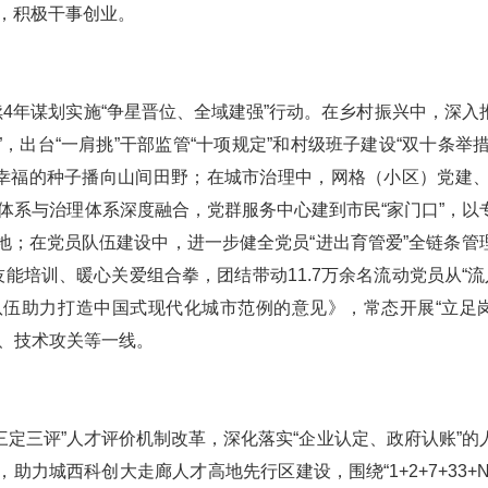
风，积极干事创业。
续4年谋划实施“争星晋位、全域建强”行动。在乡村振兴中，深入
，出台“一肩挑”干部监管“十项规定”和村级班子建设“双十条举措
坊”把幸福的种子播向山间田野；在城市治理中，网格（小区）党建、
体系与治理体系深度融合，党群服务中心建到市民“家门口”，以
地；在党员队伍建设中，进一步健全党员“进出育管爱”全链条管
能培训、暖心关爱组合拳，团结带动11.7万余名流动党员从“流入
员队伍助力打造中国式现代化城市范例的意见》，常态开展“立足
、技术攻关等一线。
三定三评”人才评价机制改革，深化落实“企业认定、政府认账”的
力城西科创大走廊人才高地先行区建设，围绕“1+2+7+33+N