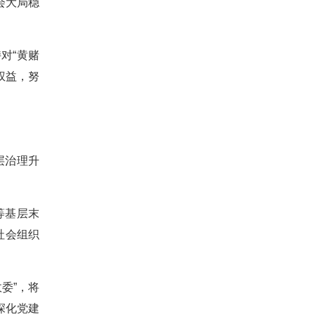
会大局稳
对“黄赌
权益，努
层治理升
等基层末
社会组织
委”，将
深化党建