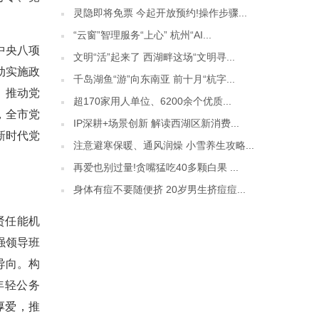
灵隐即将免票 今起开放预约!操作步骤...
“云窗”智理服务“上心” 杭州“AI...
中央八项
文明“活”起来了 西湖畔这场“文明寻...
动实施政
千岛湖鱼“游”向东南亚 前十月“杭字...
，推动党
超170家用人单位、6200余个优质...
，全市党
IP深耕+场景创新 解读西湖区新消费...
新时代党
注意避寒保暖、通风润燥 小雪养生攻略...
再爱也别过量!贪嘴猛吃40多颗白果 ...
身体有痘不要随便挤 20岁男生挤痘痘...
贤任能机
强领导班
导向。构
年轻公务
厚爱，推