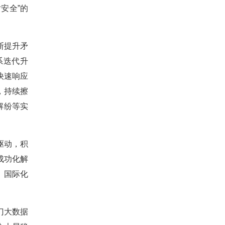
安全”的
断提升矛
系迭代升
快速响应
，持续擦
解纷等实
驱动，积
成功化解
、国际化
门大数据