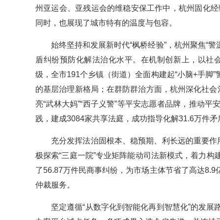
州亚运会、亚残运会的维稳安保工作中，杭州固化经验
同时，也展现了城市特有的温度与包容。
始终坚持和发展新时代“枫桥经验”，杭州聚焦“警
盾纠纷预防化解法治化水平。在机制创新上，以社会
级，全市191个乡镇（街道）全面构建起“小脑+手
的基层治理新格局；在群防群治方面，杭州深化社会
亮“武林大妈”“西子义警”等平安志愿者品牌，推动
践，建成3084家共享法庭，成功指导化解31.6万件
充分发挥法治固根本、稳预期、利长远的重要作
极探索“三庭一院”专业矩阵能动司法新模式，着力
了56.87万件民商事纠纷，为市场主体节省了高达8
仲裁服务。
坚定遵循“从数字化到智能化再到智慧化”的发