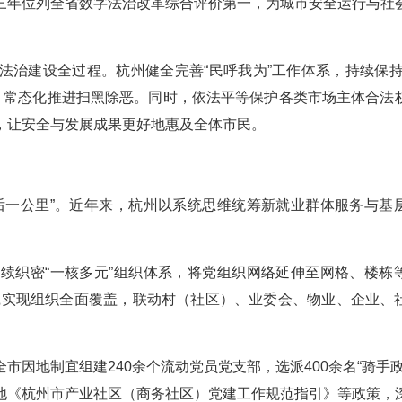
三年位列全省数字法治改革综合评价第一，为城市安全运行与社
法治建设全过程。杭州健全完善“民呼我为”工作体系，持续保持
态势，常态化推进扫黑除恶。同时，依法平等保护各类市场主体合法
，让安全与发展成果更好地惠及全体市民。
后一公里”。近年来，杭州以系统思维统筹新就业群体服务与基
续织密“一核多元”组织体系，将党组织网络延伸至网格、楼栋
实践实现组织全面覆盖，联动村（社区）、业委会、物业、企业、
因地制宜组建240余个流动党员党支部，选派400余名“骑手政
地《杭州市产业社区（商务社区）党建工作规范指引》等政策，