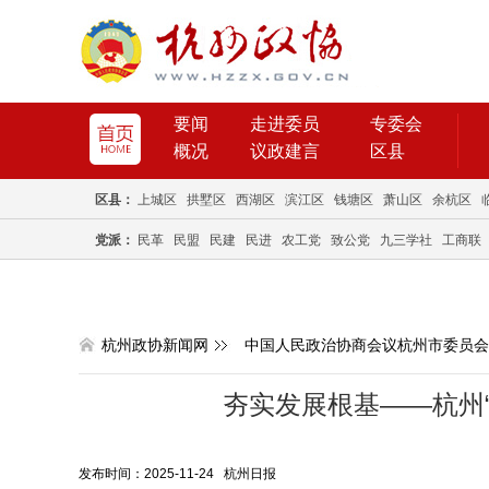
要闻
走进委员
专委会
概况
议政建言
区县
区县：
上城区
拱墅区
西湖区
滨江区
钱塘区
萧山区
余杭区
党派：
民革
民盟
民建
民进
农工党
致公党
九三学社
工商联
杭州政协新闻网
中国人民政治协商会议杭州市委员会
夯实发展根基——杭州
发布时间：2025-11-24 杭州日报