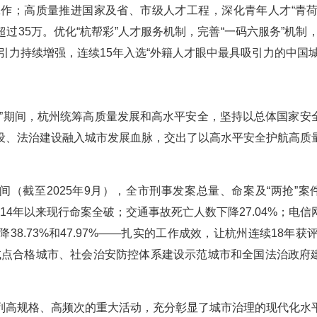
作；高质量推进国家及省、市级人才工程，深化青年人才“青荷
超过35万。优化“杭帮彩”人才服务机制，完善“一码六服务”机制，
引力持续增强，连续15年入选“外籍人才眼中最具吸引力的中国城
五”期间，杭州统筹高质量发展和高水平安全，坚持以总体国家安
设、法治建设融入城市发展血脉，交出了以高水平安全护航高质
间（截至2025年9月），全市刑事发案总量、命案及“两抢”案
014年以来现行命案全破；交通事故死亡人数下降27.04%；电信
.73%和47.97%——扎实的工作成效，让杭州连续18年获评
试点合格城市、社会治安防控体系建设示范城市和全国法治政府
列高规格、高频次的重大活动，充分彰显了城市治理的现代化水