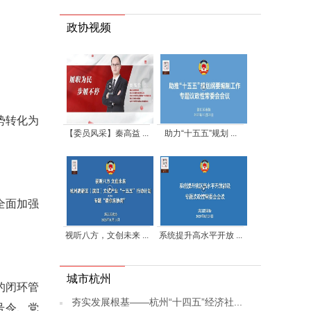
政协视频
势转化为
【委员风采】秦高益 ...
助力“十五五”规划 ...
全面加强
视听八方，文创未来 ...
系统提升高水平开放 ...
城市杭州
的闭环管
夯实发展根基——杭州“十四五”经济社...
号令、党