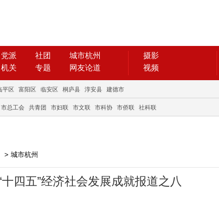
党派
社团
城市杭州
摄影
机关
专题
网友论道
视频
临平区
富阳区
临安区
桐庐县
淳安县
建德市
市总工会
共青团
市妇联
市文联
市科协
市侨联
社科联
>
城市杭州
“十四五”经济社会发展成就报道之八