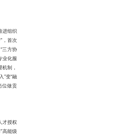
推进组织
”，首次
“三方协
专业化服
理机制，
”变“融
岗位做贡
人才授权
”高能级