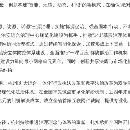
，创新构建“智能、无感、动态、和谐”的新模式，在确保“绝对
源、访源、诉源”三源治理，实施“抓源促治、强基固本”行动，不
治安综合治理中心规范化建设为抓手，推动“141”基层治理体
脚”警网协同治理模式，通过持续智能化探索，加速形成上下贯通、
治安立体防控体系建设，全面推行“一呼百应”群防群治工作机制
平安建设力量向最小网格单元延伸。同时，创新共享法庭与市场化
矛盾纠纷。
用。杭州以“大综合一体化”行政执法改革和数字法治改革为双轮
构建现代化法治体系。在全国率先试点市场化解纷机制，近四年来
.9亿元的纠纷解决成本。成立全省首家互联网仲裁院，提供专业化
展路径，杭州持续推进治理理念与体系的重塑，扎实承担全国跨部