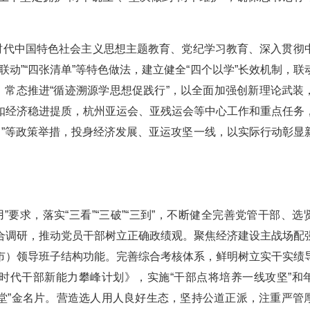
。
新时代中国特色社会主义思想主题教育、党纪学习教育、深入贯彻
动”“四张清单”等特色做法，建立健全“四个以学”长效机制，联
，常态推进“循迹溯源学思想促践行”，以全面加强创新理论武装
扣经济稳进提质，杭州亚运会、亚残运会等中心工作和重点任务
共富”等政策举措，投身经济发展、亚运攻坚一线，以实际行动彰显
要求，落实“三看”“三破”“三到”，不断健全完善党管干部、选
合调研，推动党员干部树立正确政绩观。聚焦经济建设主战场配
市）领导班子结构功能。完善综合考核体系，鲜明树立实干实绩
运时代干部新能力攀峰计划》，实施“干部点将培养一线攻坚”和
杭商学堂”金名片。营造选人用人良好生态，坚持公道正派，注重严管