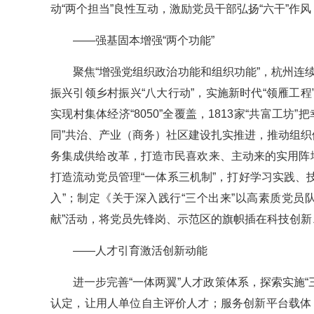
动“两个担当”良性互动，激励党员干部弘扬“六干”作
——强基固本增强“两个功能”
聚焦“增强党组织政治功能和组织功能”，杭州连
振兴引领乡村振兴“八大行动”，实施新时代“领雁工程”
实现村集体经济“8050”全覆盖，1813家“共富工
同”共治、产业（商务）社区建设扎实推进，推动组织
务集成供给改革，打造市民喜欢来、主动来的实用阵
打造流动党员管理“一体系三机制”，打好学习实践、技
入”；制定《关于深入践行“三个出来”以高素质党
献”活动，将党员先锋岗、示范区的旗帜插在科技创新
——人才引育激活创新动能
进一步完善“一体两翼”人才政策体系，探索实施“
认定，让用人单位自主评价人才；服务创新平台载体，助