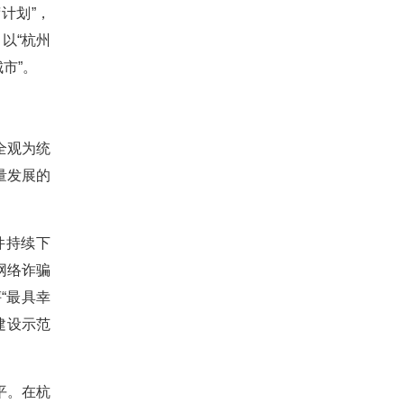
计划”，
以“杭州
市”。
全观为统
量发展的
件持续下
网络诈骗
“最具幸
建设示范
平。在杭