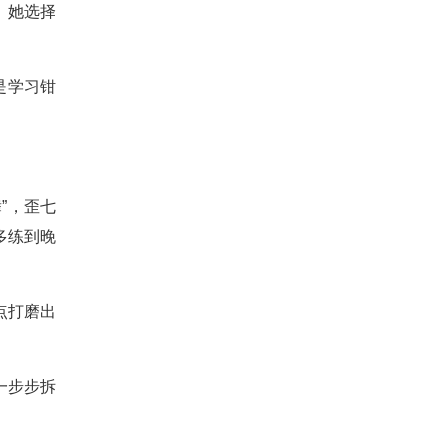
，她选择
是学习钳
”，歪七
多练到晚
点打磨出
一步步拆