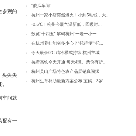
“傻瓜车间”
空参观的
杭州一家小店突然爆火！小到5毛钱，大...
-0.5℃！杭州今晨气温新低，回暖时...
数览“十四五” 解码杭州“一老一小一...
在杭州养娃能省多少心？“托得便”“托...
今天最低0℃ 晴冷模式持续 杭州主城...
杭衢高铁今天开通 每天4班、票价有折...
杭州吴山广场特色农产品展销真闹猛
一头尖尖
杭州生育补助最新方案公布 宝妈、3岁...
能。
到车间就
装配有一
。