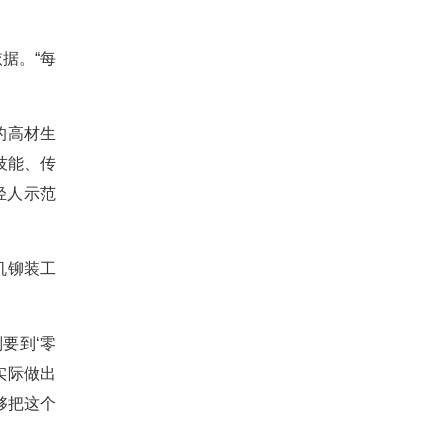
据。“每
的高材生
技能、传
轻人示范
机铆装工
要到‘零
实际做出
够把这个