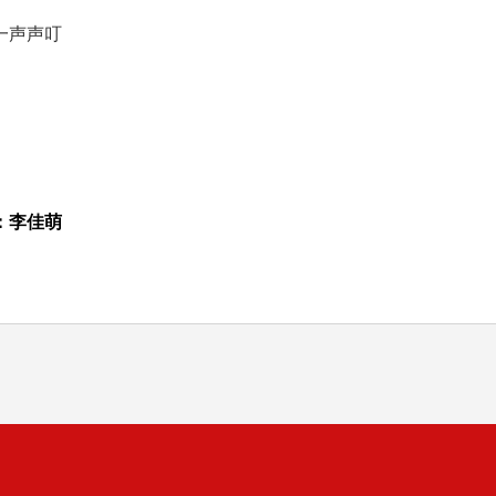
一声声叮
：李佳萌