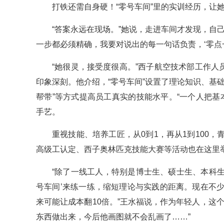
打铁还需自身硬！“零号车间”里的实训经历，让她
“答案永远在现场。”她说，走进车间才发现，自
一步都必须精确，我要对说出的每一句话负责，‘零点
“她很灵，接受度很高。”西子航空技术部工作人
印象深刻。他介绍，“零号车间”设置了理论知识、基
帮带”等方式提高员工真实的技能水平。“一个人把基
手艺。
重视技能、培养工匠，从0到1，再从1到100
高级工认定、西子奥林匹克技能大赛等活动也在这里
“除了一线工人，特别是博士生、硕士生、本科生
号车间’来练一练，缩短理论与实践的距离。现在不
来可能让成本翻10倍。”王水福说，作为年轻人，这
东西做出来，今后他画图就不会乱画了……”