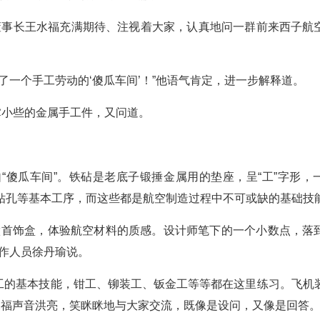
集团董事长王水福充满期待、注视着大家，认真地问一群前来西子航
动了一个手工劳动的‘傻瓜车间’！”他语气肯定，进一步解释道。
掌小些的金属手工件，又问道。
“傻瓜车间”。铁砧是老底子锻捶金属用的垫座，呈“工”字形，
钻孔等基本工序，而这些都是航空制造过程中不可或缺的基础技
做首饰盒，体验航空材料的质感。设计师笔下的一个小数点，落
作人员徐丹瑜说。
员工的基本技能，钳工、铆装工、钣金工等等都在这里练习。飞机
水福声音洪亮，笑眯眯地与大家交流，既像是设问，又像是回答