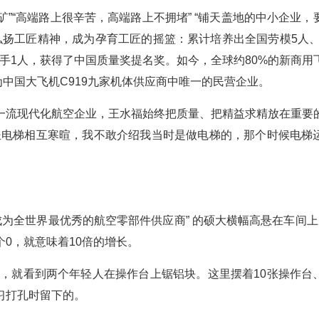
金矿”“高端路上很辛苦，高端路上不拥堵” “铺天盖地的中小企业，
期弘扬工匠精神，成为孕育工匠的摇篮：累计培养出全国劳模5人、
能手1人，获得了中国质量奖提名奖。如今，全球约80%的新商用
为中国大飞机C919九家机体供应商中唯一的民营企业。
一流现代化航空企业，王水福始终把质量、把精益求精放在重要
坐电梯相互寒暄，我不敢介绍我当时是做电梯的，那个时候电梯
。
“成为全世界最优秀的航空零部件供应商” 的硕大横幅高悬在车间上
0，就意味着10倍的增长。
门，就看到两个年轻人在操作台上锯铝块。这里摆着10张操作台
习打孔时留下的。