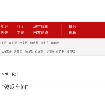
党派
社团
城市杭州
摄影
机关
专题
网友论道
视频
临平区
富阳区
临安区
桐庐县
淳安县
建德市
市总工会
共青团
市妇联
市文联
市科协
市侨联
社科联
>
城市杭州
“傻瓜车间”