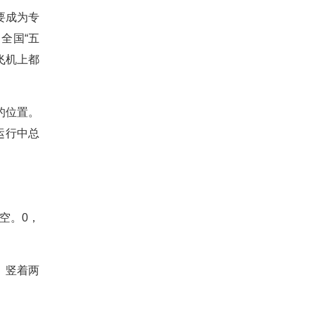
要成为专
全国“五
飞机上都
的位置。
运行中总
空。0，
、竖着两