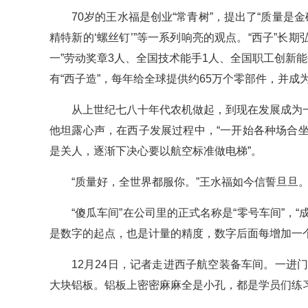
70岁的王水福是创业“常青树”，提出了“质量是
精特新的‘螺丝钉’”等一系列响亮的观点。“西子”长
一”劳动奖章3人、全国技术能手1人、全国职工创新
有“西子造”，每年给全球提供约65万个零部件，并成
从上世纪七八十年代农机做起，到现在发展成为
他坦露心声，在西子发展过程中，“一开始各种场合
是关人，逐渐下决心要以航空标准做电梯”。
“质量好，全世界都服你。”王水福如今信誓旦旦
“傻瓜车间”在公司里的正式名称是“零号车间”，
是数字的起点，也是计量的精度，数字后面每增加一个
12月24日，记者走进西子航空装备车间。一进
大块铝板。铝板上密密麻麻全是小孔，都是学员们练