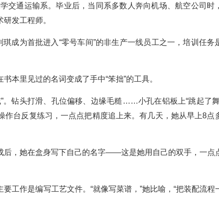
天大学交通运输系。毕业后，当同系多数人奔向机场、航空公司时
术研发工程师。
刘琪成为首批进入“零号车间”的非生产一线员工之一，培训任务
书本里见过的名词变成了手中“笨拙”的工具。
”。钻头打滑、孔位偏移、边缘毛糙……小孔在铝板上“跳起了舞
操作台反复练习，一点点把精度追上来。有几天，她从早上8点
成后，她在盒身写下自己的名字——这是她用自己的双手，一点
要工作是编写工艺文件。“就像写菜谱，”她比喻，“把装配流程