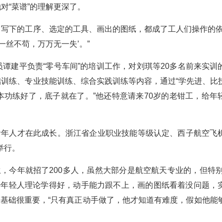
对“菜谱”的理解更深了。
己写下的工序、选定的工具、画出的图纸，都成了工人们操作的依
一丝不苟，万万无一失’。”
员谭建平负责“零号车间”的培训工作，对刘琪等20多名前来实训
础训练、专业技能训练、综合实践训练等内容，通过“学先进、比
本功练好了，底子就在了。”他还特意请来70岁的老钳工，给年
，青年人才在此成长。浙江省企业职业技能等级认定、西子航空飞
举行。
，今年就招了200多人，虽然大部分是航空航天专业的，但特别
少年轻人理论学得好，动手能力跟不上，画的图纸看着没问题，
个基础很重要，“只有真正动手做了，他才知道有难度，假如他能