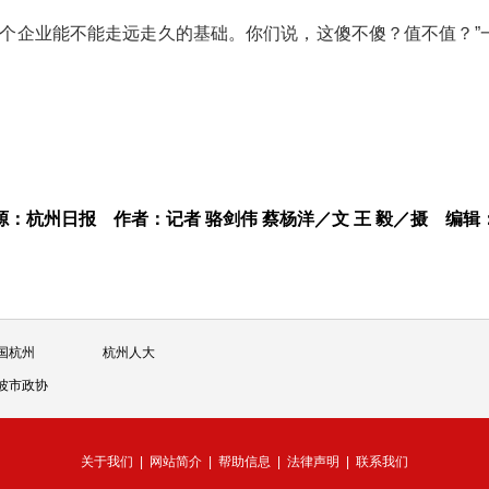
一个企业能不能走远走久的基础。你们说，这傻不傻？值不值？”
源：杭州日报
作者：记者 骆剑伟 蔡杨洋／文 王 毅／摄
编辑
国杭州
杭州人大
波市政协
关于我们
|
网站简介
|
帮助信息
|
法律声明
|
联系我们