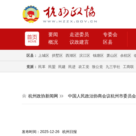
要闻
走进委员
专委会
概况
议政建言
区县
区县：
上城区
拱墅区
西湖区
滨江区
钱塘区
萧山区
余杭区
党派：
民革
民盟
民建
民进
农工党
致公党
九三学社
工商联
杭州政协新闻网
中国人民政治协商会议杭州市委员会
发布时间：2025-12-26 杭州日报