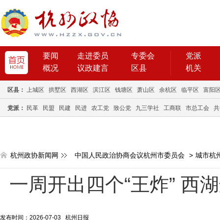
要闻
走进委员
专委会
党派
概况
议政建言
区县
机关
区县：
上城区
拱墅区
西湖区
滨江区
钱塘区
萧山区
余杭区
临平区
富阳
党派：
民革
民盟
民建
民进
农工党
致公党
九三学社
工商联
市总工会
共
杭州政协新闻网
中国人民政治协商会议杭州市委员会
>
城市杭
一周开出四个“王炸” 西
发布时间：2026-07-03 杭州日报