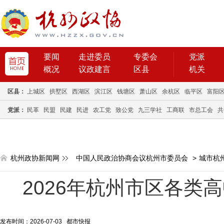
要闻
走进委员
专委会
党派
概况
议政建言
区县
机关
区县：
上城区
拱墅区
西湖区
滨江区
钱塘区
萧山区
余杭区
临平区
富阳
党派：
民革
民盟
民建
民进
农工党
致公党
九三学社
工商联
市总工会
共
杭州政协新闻网
中国人民政治协商会议杭州市委员会
>
城市杭
2026年杭州市区各类
发布时间：2026-07-03 都市快报