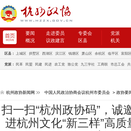
要闻
走进委员
专委会
党派
概况
议政建言
区县
机关
区县：
上城区
拱墅区
西湖区
滨江区
钱塘区
萧山区
余杭区
临平区
富阳
党派：
民革
民盟
民建
民进
农工党
致公党
九三学社
工商联
市总工会
共
杭州政协新闻网
中国人民政治协商会议杭州市委员会
>
政协要
扫一扫“杭州政协码”，诚
进杭州文化“新三样”高