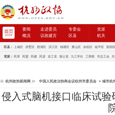
要闻
走进委员
专委会
党派
概况
议政建言
区县
机关
区县：
上城区
拱墅区
西湖区
滨江区
钱塘区
萧山区
余杭区
临平区
富阳
党派：
民革
民盟
民建
民进
农工党
致公党
九三学社
工商联
市总工会
共
杭州政协新闻网
中国人民政治协商会议杭州市委员会
>
城市杭
侵入式脑机接口临床试验