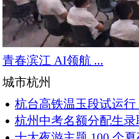
青春滨江 AI领航 ...
城市杭州
杭台高铁温玉段试运行 杭
杭州中考名额分配生录取
十大夜游主题 100 个夏夜