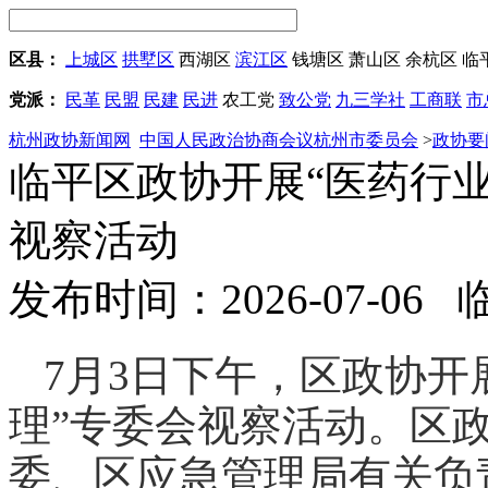
区县：
上城区
拱墅区
西湖区
滨江区
钱塘区
萧山区
余杭区
临
党派：
民革
民盟
民建
民进
农工党
致公党
九三学社
工商联
市
杭州政协新闻网
中国人民政治协商会议杭州市委员会
>
政协要
临平区政协开展“医药行
视察活动
发布时间：2026-07-06
7月3日下午，区政协开
理”专委会视察活动。区
委、区应急管理局有关负