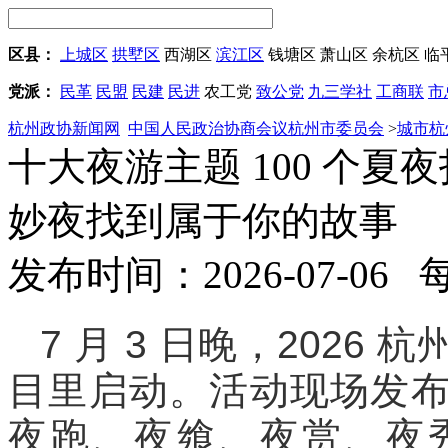
区县：
上城区
拱墅区
西湖区
滨江区
钱塘区
萧山区
余杭区
临
党派：
民革
民盟
民建
民进
农工党
致公党
九三学社
工商联
市
杭州政协新闻网
中国人民政治协商会议杭州市委员会
>
城市杭
十大夜游主题 100 个夏夜
妙夜找到属于你的故事
发布时间：2026-07-06
7 月 3 日晚，2026
目里启动。活动现场发
夜跑、夜飨、夜赏、夜