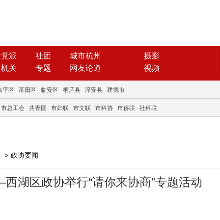
党派
社团
城市杭州
摄影
机关
专题
网友论道
视频
临平区
富阳区
临安区
桐庐县
淳安县
建德市
市总工会
共青团
市妇联
市文联
市科协
市侨联
社科联
>
政协要闻
—西湖区政协举行“请你来协商”专题活动