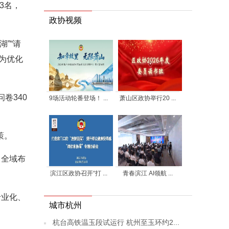
3名，
政协视频
”“请
为优化
卷340
9场活动轮番登场！ ...
萧山区政协举行20 ...
策。
，全域布
滨江区政协召开“打 ...
青春滨江 AI领航 ...
专业化、
城市杭州
杭台高铁温玉段试运行 杭州至玉环约2...