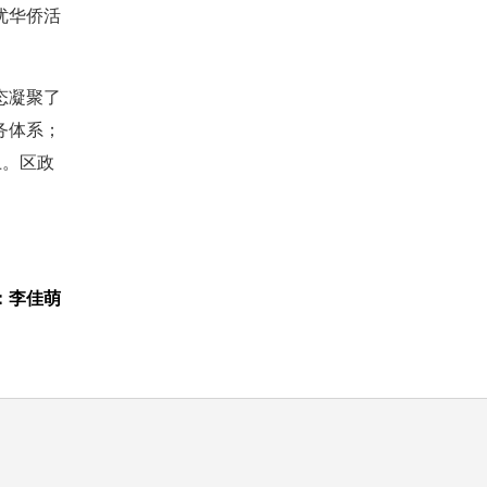
优华侨活
态凝聚了
务体系；
土。区政
。
：李佳萌