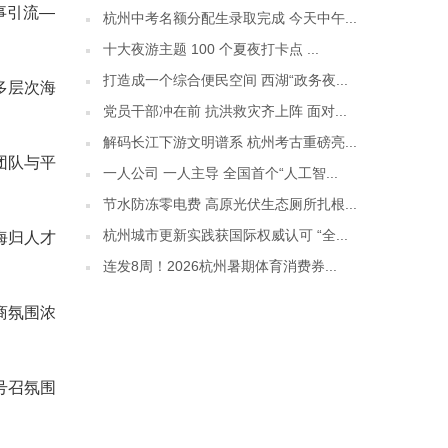
事引流—
杭州中考名额分配生录取完成 今天中午...
十大夜游主题 100 个夏夜打卡点 ...
打造成一个综合便民空间 西湖“政务夜...
多层次海
党员干部冲在前 抗洪救灾齐上阵 面对...
解码长江下游文明谱系 杭州考古重磅亮...
团队与平
一人公司 一人主导 全国首个“人工智...
节水防冻零电费 高原光伏生态厕所扎根...
杭州城市更新实践获国际权威认可 “全...
海归人才
连发8周！2026杭州暑期体育消费券...
商氛围浓
号召氛围