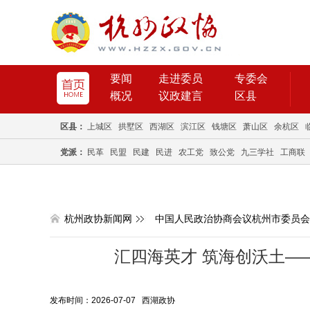
要闻
走进委员
专委会
概况
议政建言
区县
区县：
上城区
拱墅区
西湖区
滨江区
钱塘区
萧山区
余杭区
党派：
民革
民盟
民建
民进
农工党
致公党
九三学社
工商联
杭州政协新闻网
中国人民政治协商会议杭州市委员会
汇四海英才 筑海创沃土—
发布时间：2026-07-07 西湖政协