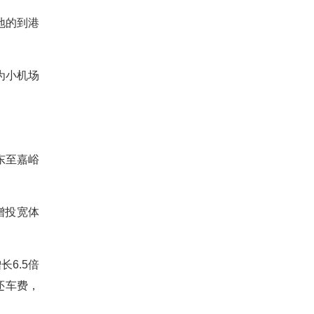
地的到港
为小机场
东至嘉峪
增投宽体
6.5倍
还车费，