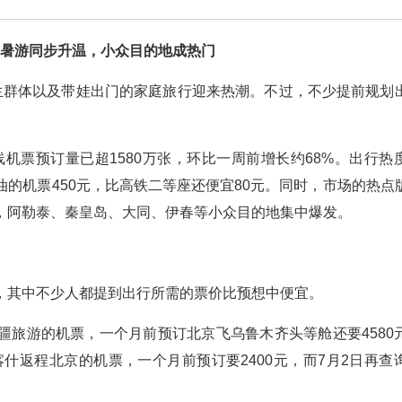
暑游同步升温，小众目的地成热门
生群体以及带娃出门的家庭旅行迎来热潮。不过，不少提前规划
线机票预订量已超1580万张，环比一周前增长约68%。出行热
的机票450元，比高铁二等座还便宜80元。同时，市场的热点
，阿勒泰、秦皇岛、大同、伊春等小众目的地集中爆发。
，其中不少人都提到出行所需的票价比预想中便宜。
疆旅游的机票，一个月前预订北京飞乌鲁木齐头等舱还要4580
喀什返程北京的机票，一个月前预订要2400元，而7月2日再查