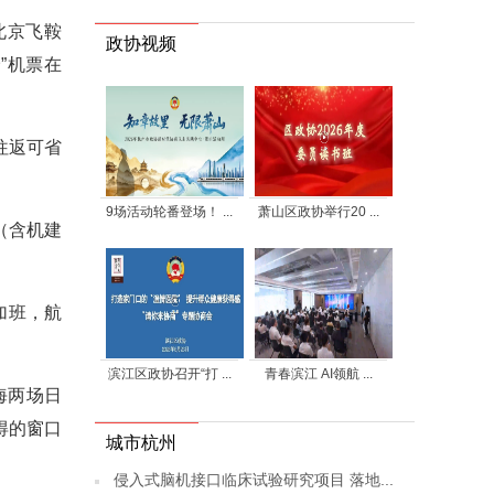
北京飞鞍
政协视频
”机票在
往返可省
9场活动轮番登场！ ...
萧山区政协举行20 ...
（含机建
加班，航
滨江区政协召开“打 ...
青春滨江 AI领航 ...
海两场日
得的窗口
城市杭州
侵入式脑机接口临床试验研究项目 落地...