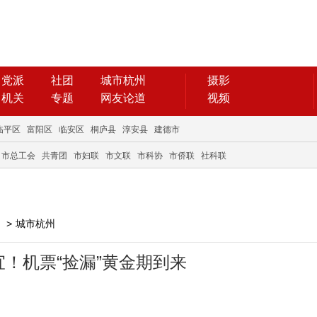
党派
社团
城市杭州
摄影
机关
专题
网友论道
视频
临平区
富阳区
临安区
桐庐县
淳安县
建德市
市总工会
共青团
市妇联
市文联
市科协
市侨联
社科联
>
城市杭州
！机票“捡漏”黄金期到来