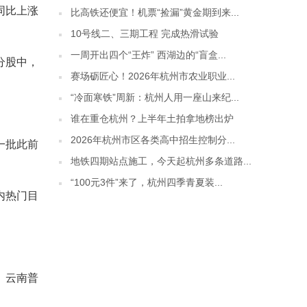
同比上涨
比高铁还便宜！机票“捡漏”黄金期到来...
10号线二、三期工程 完成热滑试验
一周开出四个“王炸” 西湖边的“盲盒...
分股中，
赛场砺匠心！2026年杭州市农业职业...
“冷面寒铁”周新：杭州人用一座山来纪...
谁在重仓杭州？上半年土拍拿地榜出炉
2026年杭州市区各类高中招生控制分...
一批此前
地铁四期站点施工，今天起杭州多条道路...
“100元3件”来了，杭州四季青夏装...
内热门目
、云南普