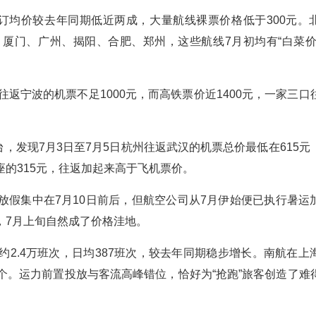
订均价较去年同期低近两成，大量航线裸票价格低于300元。
厦门、广州、揭阳、合肥、郑州，这些航线7月初均有“白菜价
返宁波的机票不足1000元，而高铁票价近1400元，一家三口
台，发现7月3日至7月5日杭州往返武汉的机票总价最低在615元
的315元，往返加起来高于飞机票价。
放假集中在7月10日前后，但航空公司从7月伊始便已执行暑运
，7月上旬自然成了价格洼地。
2.4万班次，日均387班次，较去年同期稳步增长。南航在上
万个。运力前置投放与客流高峰错位，恰好为“抢跑”旅客创造了难