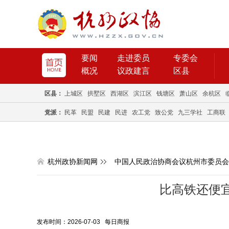
要闻
走进委员
专委会
概况
议政建言
区县
区县：
上城区
拱墅区
西湖区
滨江区
钱塘区
萧山区
余杭区
党派：
民革
民盟
民建
民进
农工党
致公党
九三学社
工商联
杭州政协新闻网
中国人民政治协商会议杭州市委员会
比高铁还便宜
发布时间：2026-07-03 每日商报