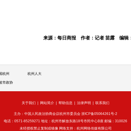
来源：每日商报
作者：记者 苗露
编辑
国杭州
杭州人大
波市政协
关于我们
|
网站简介
|
帮助信息
|
法律声明
|
联系我们
主办：中国人民政治协商会议杭州市委员会
浙ICP备05064261号-2
电话：0571-85259271 地址：杭州市解放东路18号市民中心B座 邮编：310026
未经授权禁止复制或镜像 网络支持：杭州网络传媒有限公司