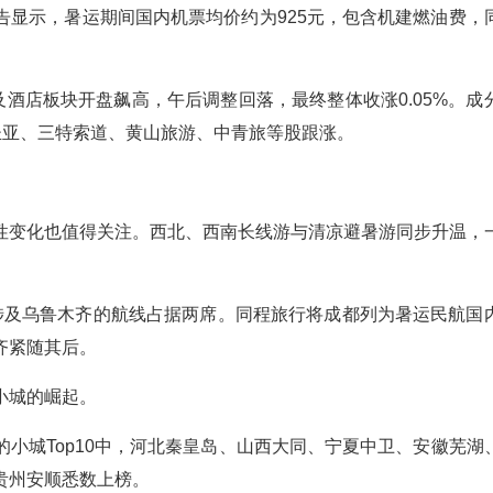
告显示，暑运期间国内机票均价约为925元，包含机建燃油费，
酒店板块开盘飙高，午后调整回落，最终整体收涨0.05%。成
有大连圣亚、三特索道、黄山旅游、中青旅等股跟涨。
性变化也值得关注。西北、西南长线游与清凉避暑游同步升温，
涉及乌鲁木齐的航线占据两席。同程旅行将成都列为暑运民航国
齐紧随其后。
小城的崛起。
小城Top10中，河北秦皇岛、山西大同、宁夏中卫、安徽芜湖
贵州安顺悉数上榜。