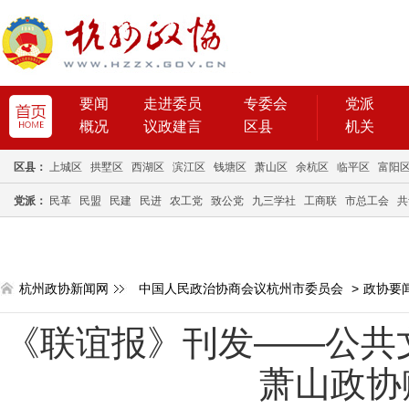
要闻
走进委员
专委会
党派
概况
议政建言
区县
机关
区县：
上城区
拱墅区
西湖区
滨江区
钱塘区
萧山区
余杭区
临平区
富阳
党派：
民革
民盟
民建
民进
农工党
致公党
九三学社
工商联
市总工会
共
杭州政协新闻网
中国人民政治协商会议杭州市委员会
>
政协要
《联谊报》刊发——公共文
萧山政协