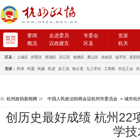
要闻
走进委员
专委会
党派
概况
议政建言
区县
机关
区县：
上城区
拱墅区
西湖区
滨江区
钱塘区
萧山区
余杭区
临平区
富阳
党派：
民革
民盟
民建
民进
农工党
致公党
九三学社
工商联
市总工会
共
杭州政协新闻网
中国人民政治协商会议杭州市委员会
>
城市杭
创历史最好成绩 杭州22
学技