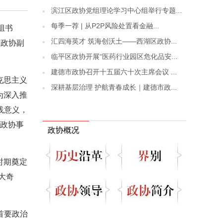
滨江区政协党组理论学习中心组举行专题...
每季一荐 | 从P2P风险处置看金融...
组书
汇四海英才 筑海创沃土——西湖区政协...
县政协副
临平区政协开展“医药行业园区危化品安...
建德市政协召开十五届六十次主席会议 ...
克思主义
深耕基层治理 护航青春成长｜建德市政...
为深入推
践意义，
领政协事
政协概况
时期奠定
大奇
首要政治