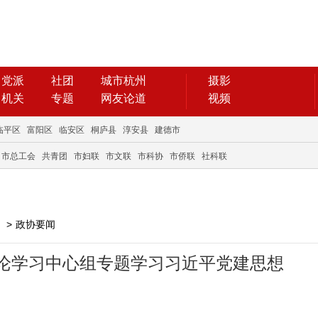
党派
社团
城市杭州
摄影
机关
专题
网友论道
视频
临平区
富阳区
临安区
桐庐县
淳安县
建德市
市总工会
共青团
市妇联
市文联
市科协
市侨联
社科联
>
政协要闻
论学习中心组专题学习习近平党建思想