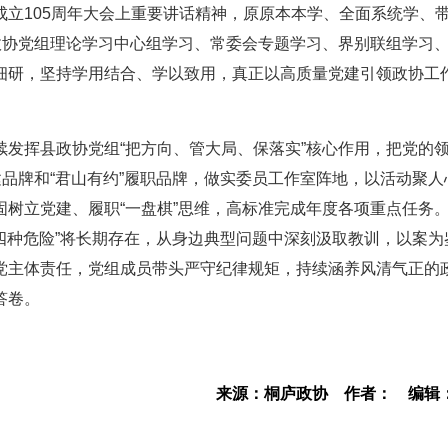
立105周年大会上重要讲话精神，原原本本学、全面系统学、
政协党组理论学习中心组学习、常委会专题学习、界别联组学习
细研，坚持学用结合、学以致用，真正以高质量党建引领政协工
发挥县政协党组“把方向、管大局、保落实”核心作用，把党的
建品牌和“君山有约”履职品牌，做实委员工作室阵地，以活动聚人
树立党建、履职“一盘棋”思维，高标准完成年度各项重点任务
“四种危险”将长期存在，从身边典型问题中深刻汲取教训，以案为
党主体责任，党组成员带头严守纪律规矩，持续涵养风清气正的
答卷。
来源：桐庐政协
作者：
编辑