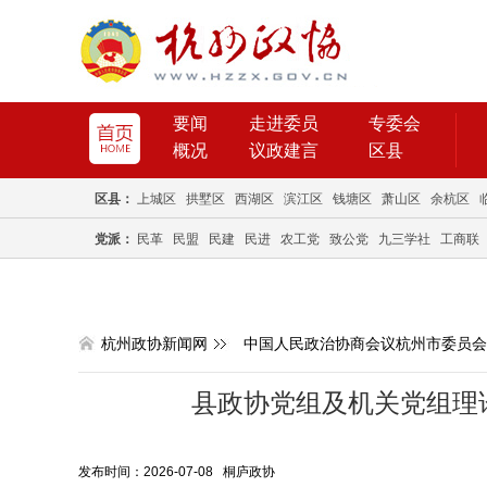
要闻
走进委员
专委会
概况
议政建言
区县
区县：
上城区
拱墅区
西湖区
滨江区
钱塘区
萧山区
余杭区
党派：
民革
民盟
民建
民进
农工党
致公党
九三学社
工商联
杭州政协新闻网
中国人民政治协商会议杭州市委员会
县政协党组及机关党组理
发布时间：2026-07-08 桐庐政协