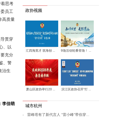
带着思考
政协视频
、委员工
作高质量
领导贯穿
心、以
汇四海英才 筑海创 ...
9场活动轮番登场！ ...
。要充分
鉴、警
政治生
萧山区政协举行20 ...
滨江区政协召开“打 ...
：李佳萌
城市杭州
雷峰塔有了新代言人 “雷小峰”带你穿...