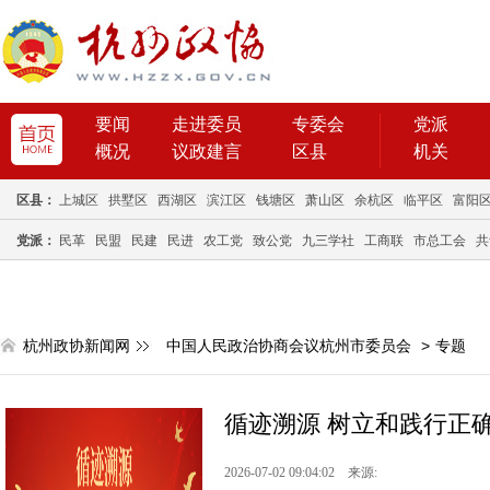
要闻
走进委员
专委会
党派
概况
议政建言
区县
机关
区县：
上城区
拱墅区
西湖区
滨江区
钱塘区
萧山区
余杭区
临平区
富阳
党派：
民革
民盟
民建
民进
农工党
致公党
九三学社
工商联
市总工会
共
杭州政协新闻网
中国人民政治协商会议杭州市委员会
>
专题
循迹溯源 树立和践行正
2026-07-02 09:04:02 来源: