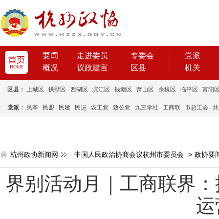
要闻
走进委员
专委会
党派
概况
议政建言
区县
机关
区县：
上城区
拱墅区
西湖区
滨江区
钱塘区
萧山区
余杭区
临平区
富阳
党派：
民革
民盟
民建
民进
农工党
致公党
九三学社
工商联
市总工会
共
杭州政协新闻网
中国人民政治协商会议杭州市委员会
>
政协要
界别活动月｜工商联界：
运