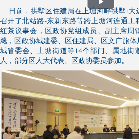
Play
日前，拱墅区住建局在上塘河畔拱墅·大
召开了北站路-东新东路等跨上塘河连通工
Video
红茶议事会，区政协党组成员、副主席周
飚，区政协城建委、区住建局、区文广旅体
城管委会、上塘街道等14个部门、属地街
人，部分区人大代表、区政协委员参加。