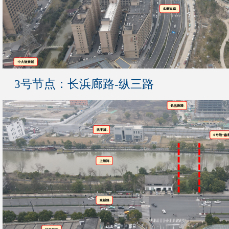
3号节点：长浜廊路-纵三路