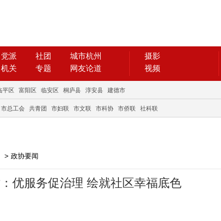
党派
社团
城市杭州
摄影
机关
专题
网友论道
视频
临平区
富阳区
临安区
桐庐县
淳安县
建德市
市总工会
共青团
市妇联
市文联
市科协
市侨联
社科联
>
政协要闻
：优服务促治理 绘就社区幸福底色