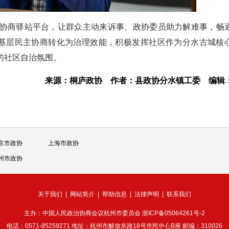
协商驿站平台，让群众主动来诉事、政协委员助力解难事，畅
将基层民主协商转化为治理效能，积极发挥社区作为分水古城核
的社区自治氛围。
来源：桐庐政协
作者：县政协分水镇工委
编辑
京市政协
上海市政协
州市政协
关于我们
|
网站简介
|
帮助信息
|
法律声明
|
联系我们
主办：中国人民政治协商会议杭州市委员会
浙ICP备05064261号-2
电话：0571-85259271 地址：杭州市解放东路18号市民中心B座 邮编：310026