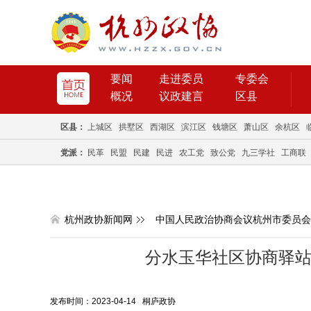
要闻
走进委员
专委会
概况
议政建言
区县
区县：
上城区
拱墅区
西湖区
滨江区
钱塘区
萧山区
余杭区
党派：
民革
民盟
民建
民进
农工党
致公党
九三学社
工商联
杭州政协新闻网
中国人民政治协商会议杭州市委员会
分水玉华社区协商驿站
发布时间：2023-04-14 桐庐政协