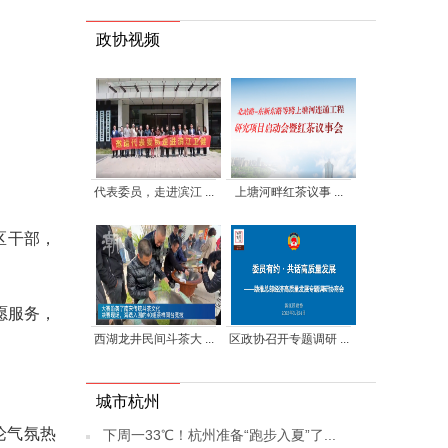
政协视频
代表委员，走进滨江 ...
上塘河畔红茶议事 ...
区干部，
愿服务，
西湖龙井民间斗茶大 ...
区政协召开专题调研 ...
城市杭州
论气氛热
下周一33℃！杭州准备“跑步入夏”了...