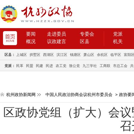
要闻
走进委员
专委会
党派
概况
议政建言
区县
机关
区县：
上城区
拱墅区
西湖区
滨江区
钱塘区
萧山区
余杭区
临平区
富阳
党派：
民革
民盟
民建
民进
农工党
致公党
九三学社
工商联
市总工会
共
杭州政协新闻网
中国人民政治协商会议杭州市委员会
>
政协要
区政协党组（扩大）会议
召