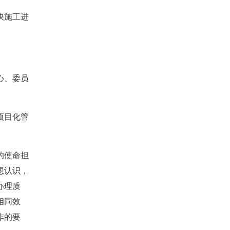
快施工进
心、委员
项目化管
的使命担
想认识，
办理质
相同效
作的要