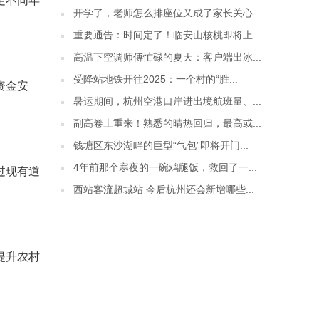
足不同年
开学了，老师怎么排座位又成了家长关心...
重要通告：时间定了！临安山核桃即将上...
高温下空调师傅忙碌的夏天：客户端出冰...
受降站地铁开往2025：一个村的“胜...
资金安
暑运期间，杭州空港口岸进出境航班量、...
副高卷土重来！熟悉的晴热回归，最高或...
钱塘区东沙湖畔的巨型“气包”即将开门...
4年前那个寒夜的一碗鸡腿饭，救回了一...
过现有道
西站客流超城站 今后杭州还会新增哪些...
提升农村