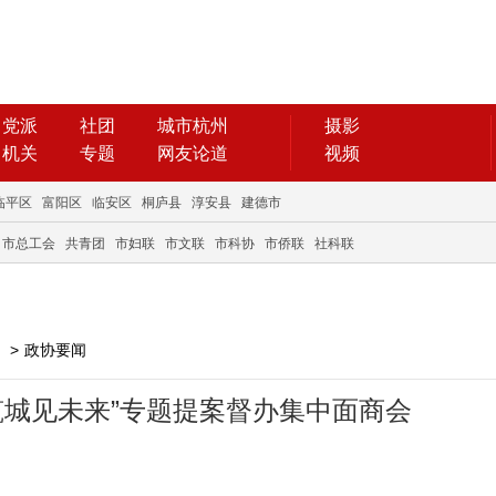
党派
社团
城市杭州
摄影
机关
专题
网友论道
视频
临平区
富阳区
临安区
桐庐县
淳安县
建德市
市总工会
共青团
市妇联
市文联
市科协
市侨联
社科联
>
政协要闻
筑城见未来”专题提案督办集中面商会