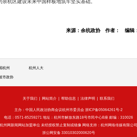
为余杭区建设未来中国样板地筑牢坚实基础。
来源：余杭政协
作者：
编辑
国杭州
杭州人大
波市政协
关于我们
|
网站简介
|
帮助信息
|
法律声明
|
联系我们
主办：中国人民政治协商会议杭州市委员会
浙ICP备05064261号-2
电话：0571-85259271 地址：杭州市解放东路18号市民中心B座 邮编：310026
杭州网新闻网站加盟单位 未经授权禁止复制或镜像 网络支持：杭州网络传媒有限公
浙公网安备 33010302000620号