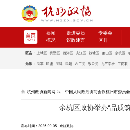
要闻
走进委员
专委会
概况
议政建言
区县
区县：
上城区
拱墅区
西湖区
滨江区
钱塘区
萧山区
余杭区
党派：
民革
民盟
民建
民进
农工党
致公党
九三学社
工商联
杭州政协新闻网
中国人民政治协商会议杭州市委员会
余杭区政协举办“品质
发布时间：2025-09-05 余杭政协