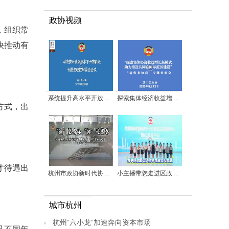
政协视频
，组织常
快推动有
系统提升高水平开放 ...
探索集体经济收益增 ...
方式，出
才待遇出
杭州市政协新时代协 ...
小主播带您走进区政 ...
城市杭州
杭州“六小龙”加速奔向资本市场