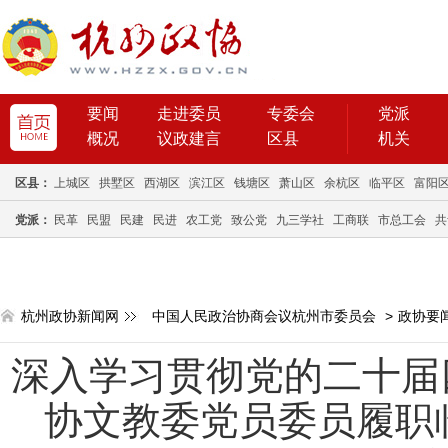
要闻
走进委员
专委会
党派
概况
议政建言
区县
机关
区县：
上城区
拱墅区
西湖区
滨江区
钱塘区
萧山区
余杭区
临平区
富阳
党派：
民革
民盟
民建
民进
农工党
致公党
九三学社
工商联
市总工会
共
杭州政协新闻网
中国人民政治协商会议杭州市委员会
>
政协要
深入学习贯彻党的二十届
协文教委党员委员履职