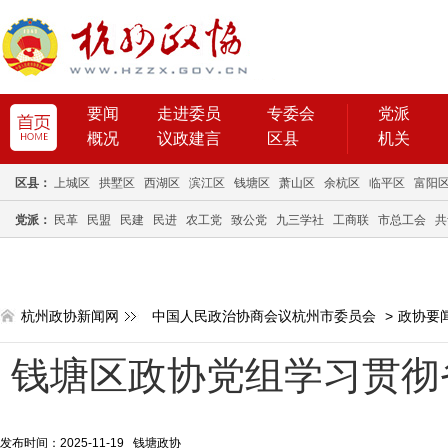
要闻
走进委员
专委会
党派
概况
议政建言
区县
机关
区县：
上城区
拱墅区
西湖区
滨江区
钱塘区
萧山区
余杭区
临平区
富阳
党派：
民革
民盟
民建
民进
农工党
致公党
九三学社
工商联
市总工会
共
杭州政协新闻网
中国人民政治协商会议杭州市委员会
>
政协要
钱塘区政协党组学习贯彻
发布时间：2025-11-19 钱塘政协