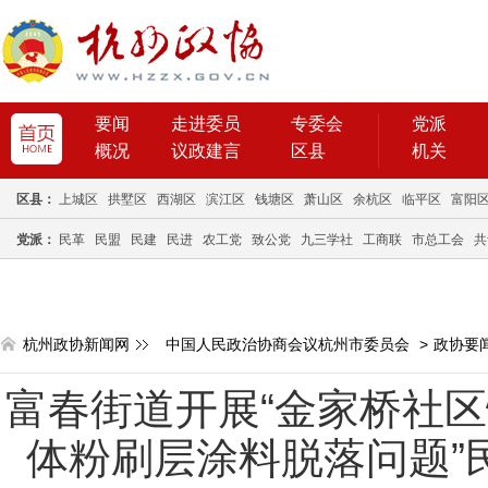
要闻
走进委员
专委会
党派
概况
议政建言
区县
机关
区县：
上城区
拱墅区
西湖区
滨江区
钱塘区
萧山区
余杭区
临平区
富阳
党派：
民革
民盟
民建
民进
农工党
致公党
九三学社
工商联
市总工会
共
杭州政协新闻网
中国人民政治协商会议杭州市委员会
>
政协要
富春街道开展“金家桥社
体粉刷层涂料脱落问题”