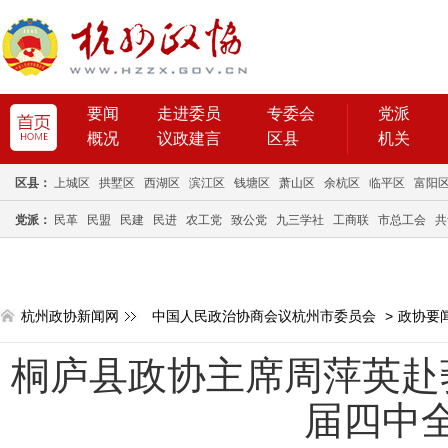
要闻
走进委员
专委会
党派
概况
议政建言
区县
机关
区县：
上城区
拱墅区
西湖区
滨江区
钱塘区
萧山区
余杭区
临平区
富阳
党派：
民革
民盟
民建
民进
农工党
致公党
九三学社
工商联
市总工会
共
杭州政协新闻网
中国人民政治协商会议杭州市委员会
>
政协要
桐庐县政协主席周萍英赴
届四中