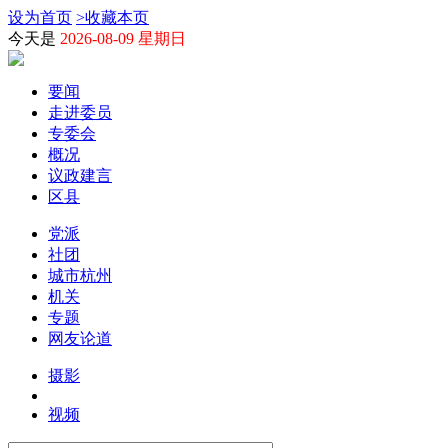
设为首页
>
收藏本页
今天是
2026-08-09 星期日
要闻
走进委员
专委会
概况
议政建言
区县
党派
社团
城市杭州
机关
专题
网友论道
摄影
视频