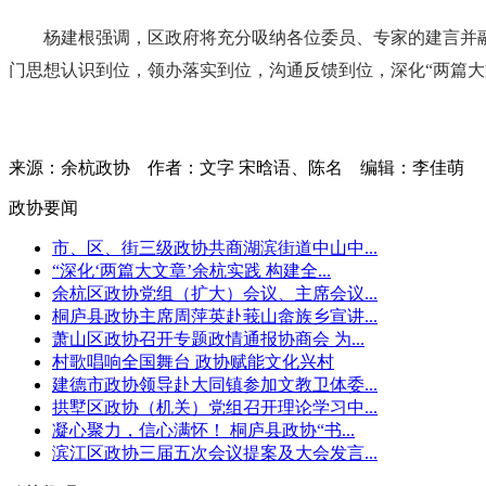
杨建根强调，区政府将充分吸纳各位委员、专家的建言并
门思想认识到位，领办落实到位，沟通反馈到位，深化“两篇大
来源：余杭政协
作者：文字 宋晗语、陈名
编辑：李佳萌
政协要闻
市、区、街三级政协共商湖滨街道中山中...
“深化‘两篇大文章’余杭实践 构建全...
余杭区政协党组（扩大）会议、主席会议...
桐庐县政协主席周萍英赴莪山畲族乡宣讲...
萧山区政协召开专题政情通报协商会 为...
村歌唱响全国舞台 政协赋能文化兴村
建德市政协领导赴大同镇参加文教卫体委...
拱墅区政协（机关）党组召开理论学习中...
凝心聚力，信心满怀！ 桐庐县政协“书...
滨江区政协三届五次会议提案及大会发言...