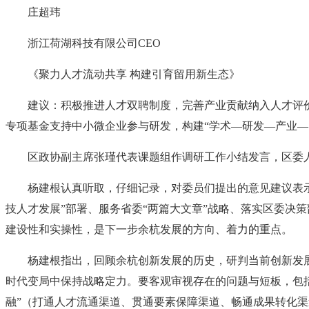
庄超玮
浙江荷湖科技有限公司CEO
《聚力人才流动共享 构建引育留用新生态》
建议：积极推进人才双聘制度，完善产业贡献纳入人才评
专项基金支持中小微企业参与研发，构建“学术—研发—产业—
区政协副主席张瑾代表课题组作调研工作小结发言，区委
杨建根认真听取，仔细记录，对委员们提出的意见建议表示
技人才发展”部署、服务省委“两篇大文章”战略、落实区委决
建设性和实操性，是下一步余杭发展的方向、着力的重点。
杨建根指出，回顾余杭创新发展的历史，研判当前创新发
时代变局中保持战略定力。要客观审视存在的问题与短板，包
融”（打通人才流通渠道、贯通要素保障渠道、畅通成果转化渠道