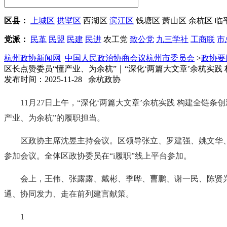
区县：
上城区
拱墅区
西湖区
滨江区
钱塘区
萧山区
余杭区
临
党派：
民革
民盟
民建
民进
农工党
致公党
九三学社
工商联
市
杭州政协新闻网
中国人民政治协商会议杭州市委员会
>
政协要
区长点赞委员“懂产业、为余杭”｜“深化‘两篇大文章’余杭实践
发布时间：2025-11-28 余杭政协
11月27日上午，“深化‘两篇大文章’余杭实践 构建全
产业、为余杭”的履职担当。
区政协主席沈昱主持会议。区领导张立、罗建强、姚文华
参加会议。全体区政协委员在“i履职”线上平台参加。
会上，王伟、张露露、戴彬、季晔、曹鹏、谢一民、陈贤
通、协同发力、走在前列建言献策。
1