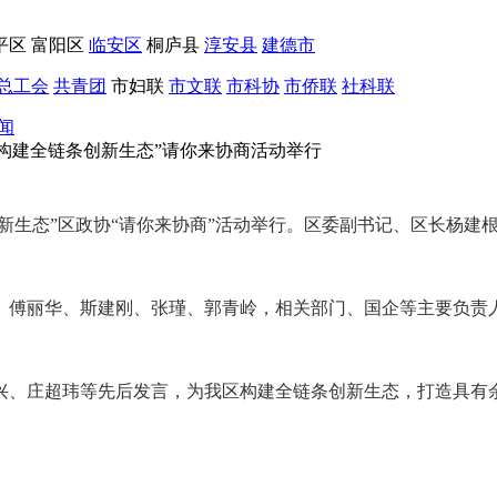
平区
富阳区
临安区
桐庐县
淳安县
建德市
总工会
共青团
市妇联
市文联
市科协
市侨联
社科联
闻
 构建全链条创新生态”请你来协商活动举行
链条创新生态”区政协“请你来协商”活动举行。区委副书记、区长杨
、傅丽华、斯建刚、张瑾、郭青岭，相关部门、国企等主要负责
兴、庄超玮等先后发言，为我区构建全链条创新生态，打造具有余