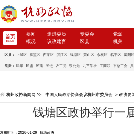
要闻
走进委员
专委会
党派
概况
议政建言
区县
机关
区县：
上城区
拱墅区
西湖区
滨江区
钱塘区
萧山区
余杭区
临平区
富阳
党派：
民革
民盟
民建
民进
农工党
致公党
九三学社
工商联
市总工会
共
杭州政协新闻网
中国人民政治协商会议杭州市委员会
>
政协要
钱塘区政协举行一
发布时间：2026-01-29 钱塘政协