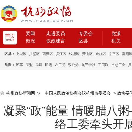
要闻
走进委员
专委会
党派
概况
议政建言
区县
机关
区县：
上城区
拱墅区
西湖区
滨江区
钱塘区
萧山区
余杭区
临平区
富阳
党派：
民革
民盟
民建
民进
农工党
致公党
九三学社
工商联
市总工会
共
杭州政协新闻网
中国人民政治协商会议杭州市委员会
>
政协要
凝聚“政”能量 情暖腊八
络工委牵头开