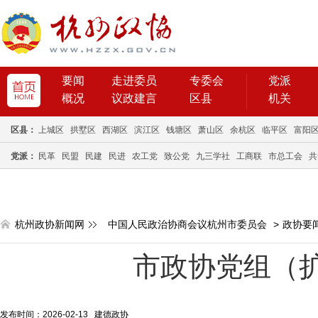
要闻
走进委员
专委会
党派
概况
议政建言
区县
机关
区县：
上城区
拱墅区
西湖区
滨江区
钱塘区
萧山区
余杭区
临平区
富阳
党派：
民革
民盟
民建
民进
农工党
致公党
九三学社
工商联
市总工会
共
杭州政协新闻网
中国人民政治协商会议杭州市委员会
>
政协要
市政协党组（
发布时间：2026-02-13 建德政协