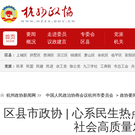
要闻
走进委员
专委会
党派
概况
议政建言
区县
机关
区县：
上城区
拱墅区
西湖区
滨江区
钱塘区
萧山区
余杭区
临平区
富阳
党派：
民革
民盟
民建
民进
农工党
致公党
九三学社
工商联
市总工会
共
杭州政协新闻网
中国人民政治协商会议杭州市委员会
>
政协要
区县市政协 | 心系民生
社会高质量