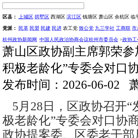
区县：
上城区
拱墅区
西湖区
滨江区
钱塘区
萧山区
余杭区
临
党派：
民革
民盟
民建
民进
农工党
致公党
九三学社
工商联
市
杭州政协新闻网
中国人民政治协商会议杭州市委员会
>
政协工
萧山区政协副主席郭荣参
积极老龄化”专委会对口
发布时间：2026-06-02
5月28日，区政协召开
极老龄化”专委会对口协
政协提案委、区委老干部