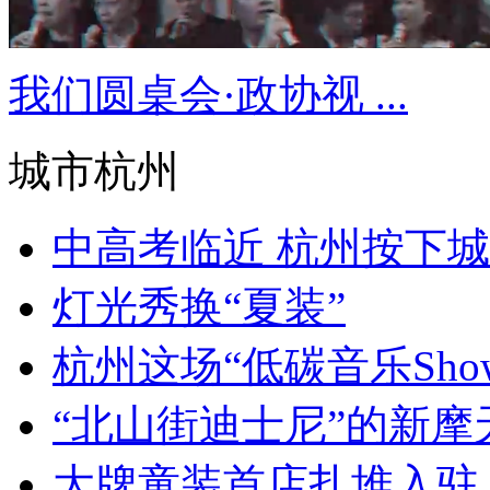
我们圆桌会·政协视 ...
城市杭州
中高考临近 杭州按下城市
灯光秀换“夏装”
杭州这场“低碳音乐Show”
“北山街迪士尼”的新摩天
大牌童装首店扎堆入驻 杭