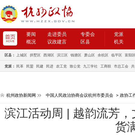
要闻
走进委员
专委会
党派
概况
议政建言
区县
机关
区县：
上城区
拱墅区
西湖区
滨江区
钱塘区
萧山区
余杭区
临平区
富阳
党派：
民革
民盟
民建
民进
农工党
致公党
九三学社
工商联
市总工会
共
杭州政协新闻网
中国人民政治协商会议杭州市委员会
>
政协工
滨江活动周 | 越韵流芳
货