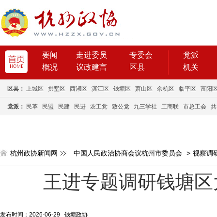
要闻
走进委员
专委会
党派
概况
议政建言
区县
机关
区县：
上城区
拱墅区
西湖区
滨江区
钱塘区
萧山区
余杭区
临平区
富阳
党派：
民革
民盟
民建
民进
农工党
致公党
九三学社
工商联
市总工会
共
杭州政协新闻网
中国人民政治协商会议杭州市委员会
>
视察调
王进专题调研钱塘区
发布时间：2026-06-29 钱塘政协