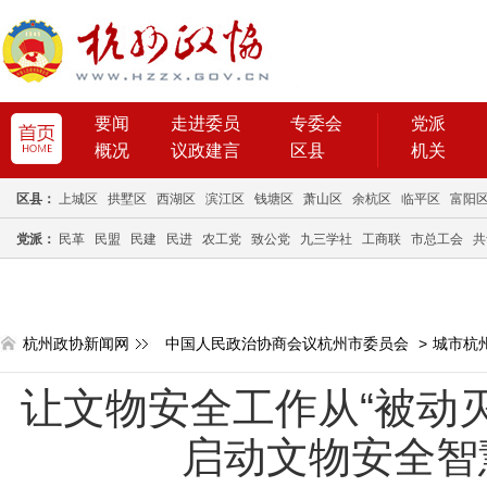
要闻
走进委员
专委会
党派
概况
议政建言
区县
机关
区县：
上城区
拱墅区
西湖区
滨江区
钱塘区
萧山区
余杭区
临平区
富阳
党派：
民革
民盟
民建
民进
农工党
致公党
九三学社
工商联
市总工会
共
杭州政协新闻网
中国人民政治协商会议杭州市委员会
>
城市杭
让文物安全工作从“被动灭
启动文物安全智