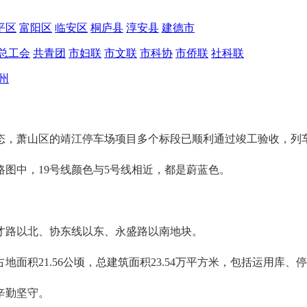
平区
富阳区
临安区
桐庐县
淳安县
建德市
总工会
共青团
市妇联
市文联
市科协
市侨联
社科联
州
动态，萧山区的靖江停车场项目多个标段已顺利通过竣工验收，列
图中，19号线颜色与5号线相近，都是蔚蓝色。
才路以北、协东线以东、永盛路以南地块。
面积21.56公顷，总建筑面积23.54万平方米，包括运用库、
辛勤坚守。