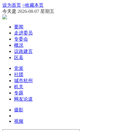
设为首页
>
收藏本页
今天是
2026-08-07 星期五
要闻
走进委员
专委会
概况
议政建言
区县
党派
社团
城市杭州
机关
专题
网友论道
摄影
视频