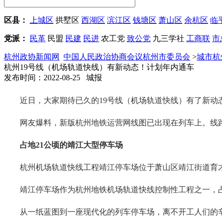
区县：
上城区
拱墅区
西湖区
滨江区
钱塘区
萧山区
余杭区
临
党派：
民革
民盟
民建
民进
农工党
致公党
九三学社
工商联
市
杭州政协新闻网
中国人民政治协商会议杭州市委员会
>
城市杭
杭州19号线（机场轨道快线）有新动态！计划年内通车
发布时间：2022-08-25 城报
近日，大家期待已久的19号线（机场轨道快线）有了新
网友爆料，新版杭州地铁运营网线图已出现在列车上。线路
占地21公顷的靖江大型停车场
杭州机场轨道快线工程靖江停车场位于萧山区靖江街道育
靖江停车场作为杭州地铁机场轨道快线控制性工程之一，占地
从一纸蓝图到一座现代化的列车停车场，离不开工人们的