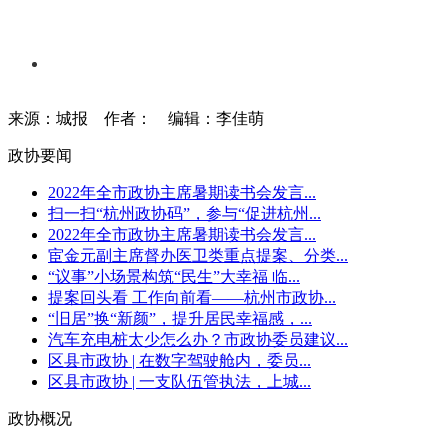
来源：城报
作者：
编辑：李佳萌
政协要闻
2022年全市政协主席暑期读书会发言...
扫一扫“杭州政协码”，参与“促进杭州...
2022年全市政协主席暑期读书会发言...
宦金元副主席督办医卫类重点提案、分类...
“议事”小场景构筑“民生”大幸福 临...
提案回头看 工作向前看——杭州市政协...
“旧居”换“新颜”，提升居民幸福感，...
汽车充电桩太少怎么办？市政协委员建议...
区县市政协 | 在数字驾驶舱内，委员...
区县市政协 | 一支队伍管执法，上城...
政协概况