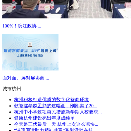
100%！滨江政协 ...
面对面、屏对屏协商 ...
城市杭州
杭州积极打造优质的数字化营商环境
乾隆临摹赵孟頫的这幅画，刚刚卖了20...
杭州中小学这项惠民措施新学期入校要求...
健康杭州建设亮出年度成绩单
今天是三伏最后一天 杭州上次这么凉快...
“温暖阅读助力精神共富”系列活动在杭...