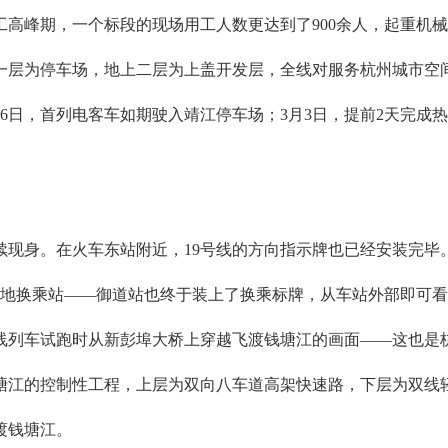
高峰期，一个标段的现场用工人数更达到了900余人，起重机械2
一层为停车场，地上二层为上盖开发层，全线对服务杭州城市空
年1月6日，首列电客车如期驶入靖江停车场；3月3日，提前2天完成
续现身。在火车东站附近，19号线的方向指示牌也已经安装完毕
天地换乘站——御道站也终于装上了换乘标牌，从车站外部即可
号线列车试跑时从新彭埠大桥上穿越飞渡钱塘江的画面——这也是
塘江的控制性工程，上层为双向八车道高架快速路，下层为双线
渡钱塘江。