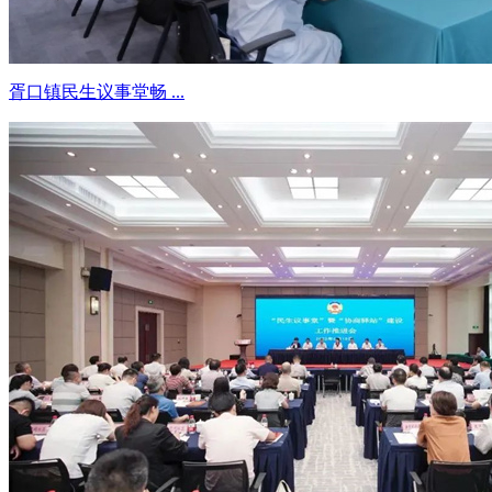
胥口镇民生议事堂畅 ...