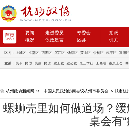
要闻
走进委员
专委会
党派
概况
议政建言
区县
机关
区县：
上城区
拱墅区
西湖区
滨江区
钱塘区
萧山区
余杭区
临平区
富阳
党派：
民革
民盟
民建
民进
农工党
致公党
九三学社
工商联
市总工会
共
杭州政协新闻网
中国人民政治协商会议杭州市委员会
>
城市杭
螺蛳壳里如何做道场？缓
桌会有“