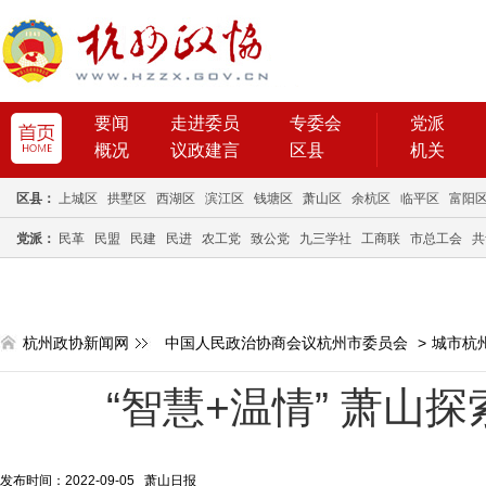
要闻
走进委员
专委会
党派
概况
议政建言
区县
机关
区县：
上城区
拱墅区
西湖区
滨江区
钱塘区
萧山区
余杭区
临平区
富阳
党派：
民革
民盟
民建
民进
农工党
致公党
九三学社
工商联
市总工会
共
杭州政协新闻网
中国人民政治协商会议杭州市委员会
>
城市杭
“智慧+温情” 萧山
发布时间：2022-09-05 萧山日报