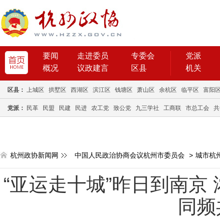
要闻
走进委员
专委会
党派
概况
议政建言
区县
机关
区县：
上城区
拱墅区
西湖区
滨江区
钱塘区
萧山区
余杭区
临平区
富阳
党派：
民革
民盟
民建
民进
农工党
致公党
九三学社
工商联
市总工会
共
杭州政协新闻网
中国人民政治协商会议杭州市委员会
>
城市杭
“亚运走十城”昨日到南京
同频