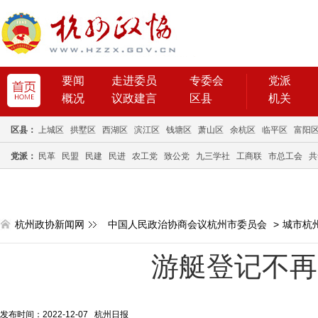
要闻
走进委员
专委会
党派
概况
议政建言
区县
机关
区县：
上城区
拱墅区
西湖区
滨江区
钱塘区
萧山区
余杭区
临平区
富阳
党派：
民革
民盟
民建
民进
农工党
致公党
九三学社
工商联
市总工会
共
杭州政协新闻网
中国人民政治协商会议杭州市委员会
>
城市杭
游艇登记不再
发布时间：2022-12-07 杭州日报