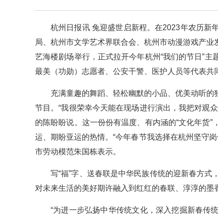
杭州日报讯 兔迎盛世启新程。在2023年农历
局、杭州市文学艺术界联合会、杭州市动漫游戏产业发
艺海楼剧场举行，正式拉开今年杭州“我们的节日”
最美（功勋）志愿者、公安干警、医护人员等代表共
充满童趣的舞蹈、轻松幽默的小品、优美动听的
节目。“我很荣幸今天能在现场进行演出，我把对观
的陈盼盼说。这一份份有温度、有内涵的“文化年货
运、期盼亚运的热情。“今年春节我选择在杭州坚守岗
市劳动模范朱国栋表示。
写“福”字、送春联是中华民族传统的迎新春方
对未来生活的美好期许融入到红红的春联、淳淳的墨
“为进一步弘扬中华传统文化，深入挖掘新春传