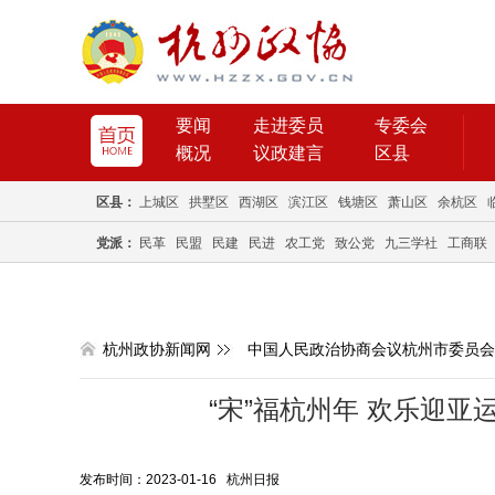
要闻
走进委员
专委会
概况
议政建言
区县
区县：
上城区
拱墅区
西湖区
滨江区
钱塘区
萧山区
余杭区
党派：
民革
民盟
民建
民进
农工党
致公党
九三学社
工商联
杭州政协新闻网
中国人民政治协商会议杭州市委员会
“宋”福杭州年 欢乐迎亚
发布时间：2023-01-16 杭州日报