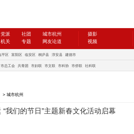
党派
社团
城市杭州
摄影
机关
专题
网友论道
视频
临平区
富阳区
临安区
桐庐县
淳安县
建德市
市总工会
共青团
市妇联
市文联
市科协
市侨联
社科联
>
城市杭州
运 “我们的节日”主题新春文化活动启幕