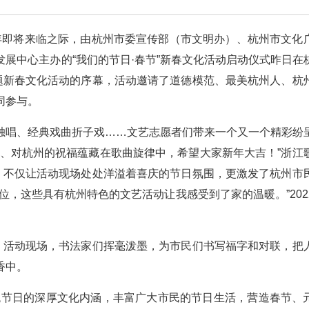
新年即将来临之际，由杭州市委宣传部（市文明办）、杭州市文化
展中心主办的“我们的节日·春节”新春文化活动启动仪式昨日在
主题新春文化活动的序幕，活动邀请了道德模范、最美杭州人、杭
同参与。
独唱、经典戏曲折子戏……文艺志愿者们带来一个又一个精彩纷
众、对杭州的祝福蕴藏在歌曲旋律中，希望大家新年大吉！”浙江
”，不仅让活动现场处处洋溢着喜庆的节日氛围，更激发了杭州市
位，这些具有杭州特色的文艺活动让我感受到了家的温暖。”202
式，活动现场，书法家们挥毫泼墨，为市民们书写福字和对联，把
香中。
统节日的深厚文化内涵，丰富广大市民的节日生活，营造春节、