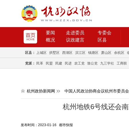
要闻
走进委员
专委会
概况
议政建言
区县
区县：
上城区
拱墅区
西湖区
滨江区
钱塘区
萧山区
余杭区
党派：
民革
民盟
民建
民进
农工党
致公党
九三学社
工商联
杭州政协新闻网
中国人民政治协商会议杭州市委员会
杭州地铁6号线还会
发布时间：2023-01-16 都市快报