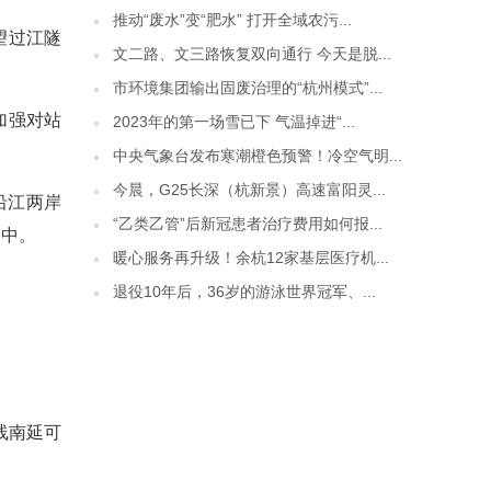
推动“废水”变“肥水” 打开全域农污...
望过江隧
文二路、文三路恢复双向通行 今天是脱...
市环境集团输出固废治理的“杭州模式”...
加强对站
2023年的第一场雪已下 气温掉进“...
中央气象台发布寒潮橙色预警！冷空气明...
今晨，G25长深（杭新景）高速富阳灵...
沿江两岸
“乙类乙管”后新冠患者治疗费用如何报...
划中。
暖心服务再升级！余杭12家基层医疗机...
退役10年后，36岁的游泳世界冠军、...
线南延可