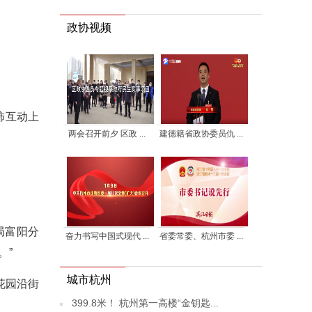
政协视频
柿互动上
两会召开前夕 区政 ...
建德籍省政协委员仇 ...
局富阳分
奋力书写中国式现代 ...
省委常委、杭州市委 ...
。”
城市杭州
花园沿街
399.8米！ 杭州第一高楼“金钥匙...