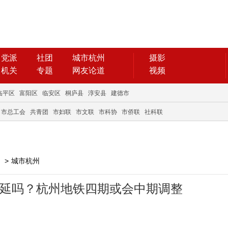
党派
社团
城市杭州
摄影
机关
专题
网友论道
视频
临平区
富阳区
临安区
桐庐县
淳安县
建德市
市总工会
共青团
市妇联
市文联
市科协
市侨联
社科联
>
城市杭州
南延吗？杭州地铁四期或会中期调整