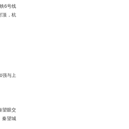
铁6号线
封顶，杭
加强与上
秦望眼交
、秦望城