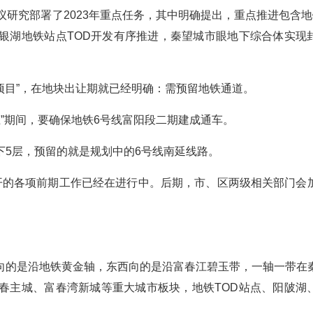
议研究部署了2023年重点任务，其中明确提出，重点推进包含地
银湖地铁站点TOD开发有序推进，秦望城市眼地下综合体实现
区项目”，在地块出让期就已经明确：需预留地铁通道。
五”期间，要确保地铁6号线富阳段二期建成通车。
下5层，预留的就是规划中的6号线南延线路。
开的各项前期工作已经在进行中。后期，市、区两级相关部门会
向的是沿地铁黄金轴，东西向的是沿富春江碧玉带，一轴一带在
春主城、富春湾新城等重大城市板块，地铁TOD站点、阳陂湖