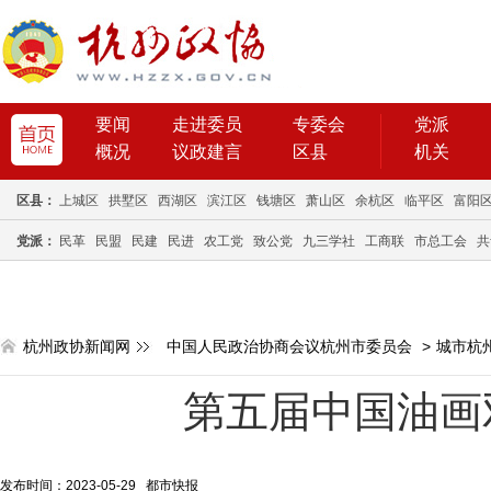
要闻
走进委员
专委会
党派
概况
议政建言
区县
机关
区县：
上城区
拱墅区
西湖区
滨江区
钱塘区
萧山区
余杭区
临平区
富阳
党派：
民革
民盟
民建
民进
农工党
致公党
九三学社
工商联
市总工会
共
杭州政协新闻网
中国人民政治协商会议杭州市委员会
>
城市杭
第五届中国油画
发布时间：2023-05-29 都市快报